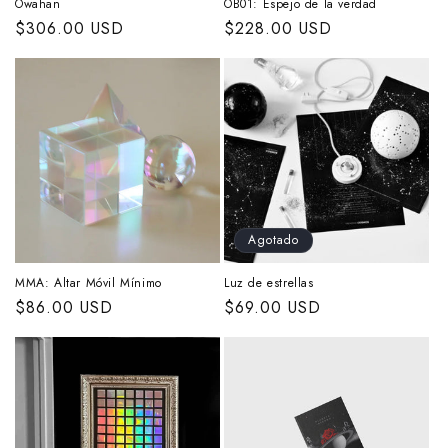
:
Owahan
OB01: Espejo de la verdad
Precio
$306.00 USD
Precio
$228.00 USD
habitual
habitual
Agotado
MMA: Altar Móvil Mínimo
Luz de estrellas
Precio
$86.00 USD
Precio
$69.00 USD
habitual
habitual