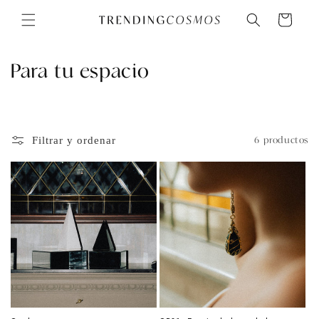
Ir
directamente
Carrito
al contenido
C
Para tu espacio
o
l
Filtrar y ordenar
6 productos
e
c
c
i
ó
n